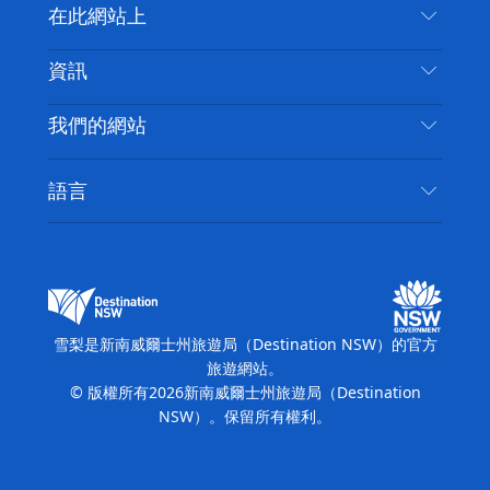
聯絡我們
在此網站上
喳
免責聲明
目的地
資訊
隱私
要做的事情
旅行資訊
Cookie 通知
我們的網站
新南威爾士州公路旅行
無障礙雪梨
使用條款
VisitNSW.com
活動
語言
列出您的業務
新南威爾士州旅遊局（Destination NSW）企業網
住宿
新南威爾斯的商業
站
新南威爾斯的教育
新南威爾士州商務活動
新南威爾士州旅遊局（Destination NSW）媒體中
雪梨是新南威爾士州旅遊局（Destination NSW）的官方
心
旅遊網站。
繽紛雪梨燈光音樂節
© 版權所有
2026
新南威爾士州旅遊局（Destination
NSW）。保留所有權利。