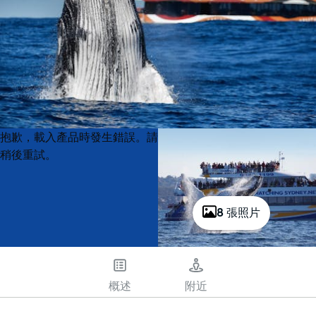
Product
Product
抱歉，載入產品時發生錯誤。請
List
List
稍後重試。
8 張照片
概述
附近