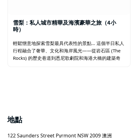
雪梨：私人城市精華及海濱豪華之旅（4小
時）
輕鬆愜意地探索雪梨最具代表性的景點… 這個半日私人
行程融合了奢華、文化和海岸風光——從岩石區 (The
Rocks) 的歷史巷道到悉尼歌劇院和海港大橋的建築奇
觀，從東郊的迷人風情到悉尼港門戶——蓋普 (The
Gap) 的壯麗懸崖。漫步邦迪海灘…
地點
122 Saunders Street Pyrmont NSW 2009 澳洲