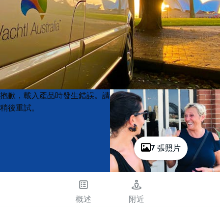
Product
Product
抱歉，載入產品時發生錯誤。請
List
List
稍後重試。
7 張照片
概述
附近