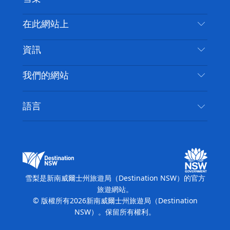
嘰
音
喳
聯絡我們
在此網站上
喳
免責聲明
目的地
資訊
隱私
要做的事情
旅行資訊
Cookie 通知
我們的網站
新南威爾士州公路旅行
無障礙雪梨
使用條款
VisitNSW.com
活動
語言
列出您的業務
新南威爾士州旅遊局（Destination NSW）企業網
住宿
新南威爾斯的商業
站
新南威爾斯的教育
新南威爾士州商務活動
新南威爾士州旅遊局（Destination NSW）媒體中
雪梨是新南威爾士州旅遊局（Destination NSW）的官方
心
旅遊網站。
繽紛雪梨燈光音樂節
© 版權所有
2026
新南威爾士州旅遊局（Destination
NSW）。保留所有權利。