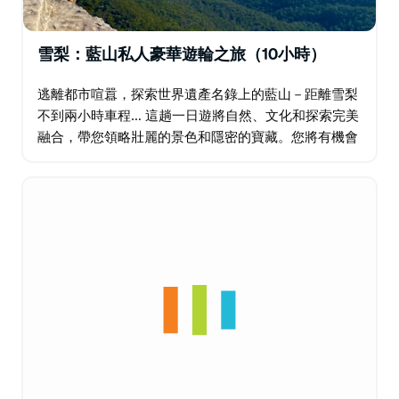
雪梨：藍山私人豪華遊輪之旅（10小時）
逃離都市喧囂，探索世界遺產名錄上的藍山－距離雪梨
不到兩小時車程… 這趟一日遊將自然、文化和探索完美
融合，帶您領略壯麗的景色和隱密的寶藏。您將有機會
邂逅本土野生動物，漫步於桉樹林和蕨類植物遍布的溝
壑間，在巍峨的懸崖下穿行，最終抵達一處靜謐的瀑
布…