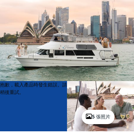
Product
Product
抱歉，載入產品時發生錯誤。請
List
List
稍後重試。
5 張照片