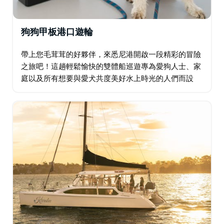
狗狗甲板港口遊輪
帶上您毛茸茸的好夥伴，來悉尼港開啟一段精彩的冒險
之旅吧！這趟輕鬆愉快的雙體船巡遊專為愛狗人士、家
庭以及所有想要與愛犬共度美好水上時光的人們而設
計。 在波光粼粼的雪梨港映襯下，您將享受一小時的午
後航程。船上空間寬敞，人和狗狗都能盡情舒展身心…