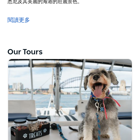
悉尼及其美麗的海港的壯麗景色。
在黃金時刻體驗雪梨港的魅力！登上遊船，享受 90 分鐘
的親密巡遊，在黃昏時分欣賞雪梨最美的風景。最大載客
閱讀更多
量為 40-45 人，您可以從室內和室外景觀區 360° 不間斷
地欣賞最美麗的海港和城市景觀。
這次巡遊將在「天堂號」上進行，這是一艘豪華多層雙體
船，具有錯層設計和巨大的甲板空間，可以欣賞到悉尼海
Our Tours
港大橋、歌劇院、月神公園、巴蘭加魯、達令港和其他地
點等眾多風景如畫、寧靜祥和的景色，還可為您提供拍照
機會。船上提供小食拼盤和免費飲料，並設有持牌酒吧，
您可以在海港巡遊時享用更多飲品。
金色光芒日落海港巡遊非常適合家人、朋友和遊客在夕陽
西下、城市燈火通明的夜晚，盡情欣賞悉尼及其美麗的海
港的壯麗景色。