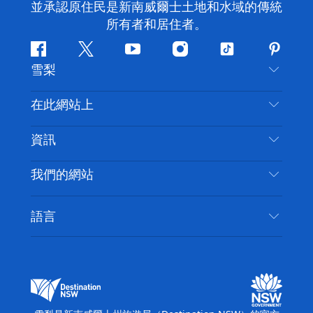
並承認原住民是新南威爾士土地和水域的傳統
所有者和居住者。
Facebook
嘰
Youtube
Instagram
抖
Pintere
雪梨
嘰
音
喳
聯絡我們
在此網站上
喳
免責聲明
目的地
資訊
隱私
要做的事情
旅行資訊
Cookie 通知
我們的網站
新南威爾士州公路旅行
無障礙雪梨
使用條款
VisitNSW.com
活動
語言
列出您的業務
新南威爾士州旅遊局（Destination NSW）企業網
住宿
新南威爾斯的商業
站
新南威爾斯的教育
新南威爾士州商務活動
新南威爾士州旅遊局（Destination NSW）媒體中