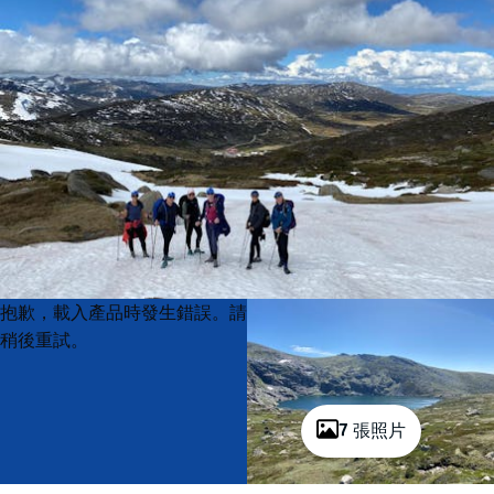
Product
Product
抱歉，載入產品時發生錯誤。請
List
List
稍後重試。
7 張照片