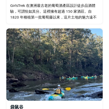
GirlsTrek 在澳洲最古老的葡萄酒產區設計徒步品酒體
驗，可謂恰如其分。這裡擁有超過 150 家酒莊。自
1820 年種植第一批葡萄藤以來，這片土地的魅力遠不
止豐收的葡萄！ 這條輕鬆的路線非常適合健行新手或喜
歡輕鬆休閒的遊客。您將入住奢華的…
袋鼠谷