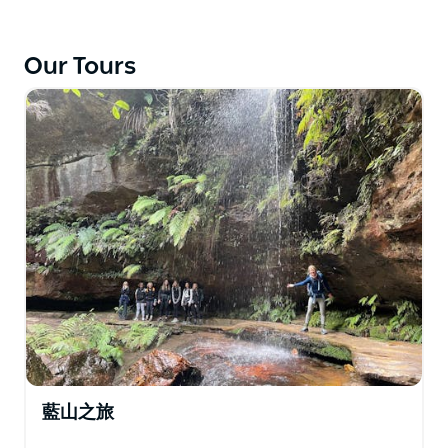
優美的山脊。
步道上點綴著生機勃勃的野花和海拔較高的白雪皚皚的懸
崖。旅程途經死馬峽、梅里特草甸和科修斯科山。經過幾
Our Tours
天充滿活力的健行後，您可以在舒適的山間小屋放鬆身
心，品嚐美味佳餚、美酒和清新的山間空氣。
藍山之旅