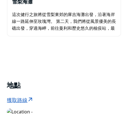
雪梨海灘
這次健行之旅將從雪梨東郊的庫吉海灘出發，沿著海岸
線一路延伸至玫瑰灣。 第二天，我們將從風景優美的長
礁出發，穿過海岬，前往曼利和歷史悠久的檢疫站，最
後抵達迷人的巴爾莫勒爾酒店。沿途，您可以在當地餐
廳品嚐美味佳餚，並入住獨特的客製化住宿…
地點
獲取路線