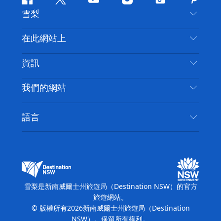
Facebook
嘰
Youtube
Instagram
抖
Pintere
雪梨
嘰
音
喳
聯絡我們
在此網站上
喳
免責聲明
目的地
資訊
隱私
要做的事情
旅行資訊
Cookie 通知
我們的網站
新南威爾士州公路旅行
無障礙雪梨
使用條款
VisitNSW.com
活動
語言
列出您的業務
新南威爾士州旅遊局（Destination NSW）企業網
住宿
新南威爾斯的商業
站
新南威爾斯的教育
新南威爾士州商務活動
新南威爾士州旅遊局（Destination NSW）媒體中
雪梨是新南威爾士州旅遊局（Destination NSW）的官方
心
旅遊網站。
繽紛雪梨燈光音樂節
© 版權所有
2026
新南威爾士州旅遊局（Destination
NSW）。保留所有權利。