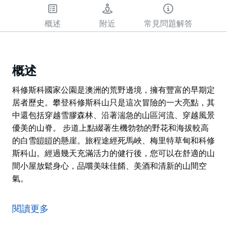
概述
附近
常見問題解答
概述
科修斯科國家公園是澳洲的荒野邊境，擁有豐富的早期定
居者歷史。攀登科修斯科山只是這次冒險的一大亮點，其
中還包括穿越雪膠森林、沿著湍急的山區河流、穿越風景
優美的山脊。 步道上點綴著生機勃勃的野花和海拔較高
的白雪皚皚的懸崖。旅程途經死馬峽、梅里特草甸和科修
斯科山。經過幾天充滿活力的健行後，您可以在舒適的山
間小屋放鬆身心，品嚐美味佳餚、美酒和清新的山間空
氣。
科修斯科國家公園是澳洲的荒野邊境，擁有豐富的早期定
居者歷史。攀登科修斯科山只是這次冒險的一大亮點，其
閱讀更多
中還包括穿越雪膠森林、沿著湍急的山區河流、穿越風景