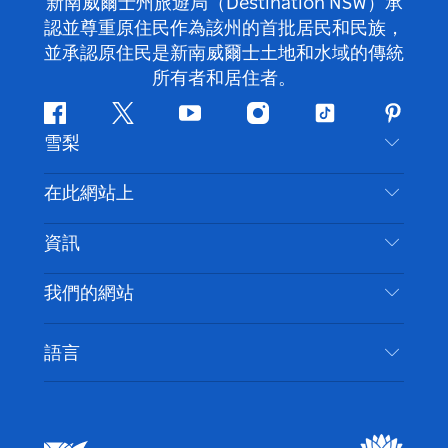
新南威爾士州旅遊局（Destination NSW）承
認並尊重原住民作為該州的首批居民和民族，
並承認原住民是新南威爾士土地和水域的傳統
所有者和居住者。
Facebook
嘰
Youtube
Instagram
抖
Pintere
雪梨
嘰
音
喳
聯絡我們
在此網站上
喳
免責聲明
目的地
資訊
隱私
要做的事情
旅行資訊
Cookie 通知
我們的網站
新南威爾士州公路旅行
無障礙雪梨
使用條款
VisitNSW.com
活動
語言
列出您的業務
新南威爾士州旅遊局（Destination NSW）企業網
住宿
新南威爾斯的商業
站
新南威爾斯的教育
新南威爾士州商務活動