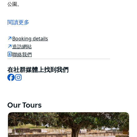
公園。
悉尼最新和最壯觀的海濱公園 Barangaroo Reserve 的
遊客現在可以通過 Barangaroo 的土著遊客服務指南之
閱讀更多
一的實踐教育之旅，與世界上最古老的生活文化聯繫起
來。
Booking details
著名的環境教育家 Clarence Slockee 正在領導
造訪網站
Barangaroo 的原住民文化之旅計劃，探索該地區豐富的
聯絡我們
原住民歷史和文化意義。
在社群媒體上找到我們
這些旅行深入解釋了悉尼港和周邊地區的原住民歷史，以
Facebook
Instagram
及該地點對澳大利亞原住民的重要性。這些指南還分享了
澳大利亞原住民的故事，特別是 Eora 部落的故事。
對於對悉尼地區的澳大利亞本土植物感興趣的每個人來
說，這些旅行是必須的。 Barangaroo Reserve 是悉尼
Our Tours
唯一一個純原生植物的大型公園。