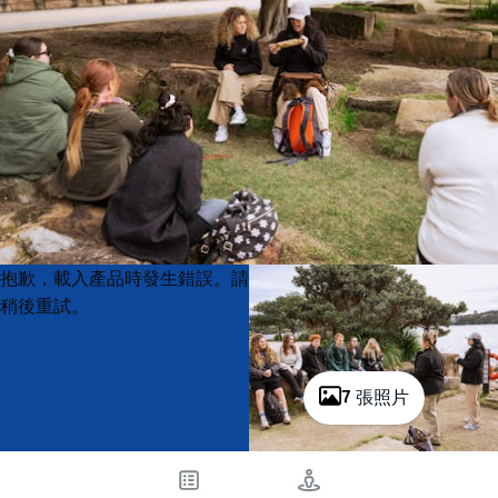
Product
Product
抱歉，載入產品時發生錯誤。請
List
List
稍後重試。
7 張照片