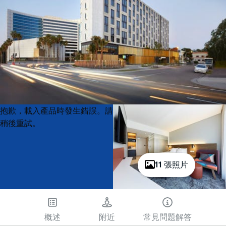
Product
Product
抱歉，載入產品時發生錯誤。請
List
List
稍後重試。
11 張照片
概述
附近
常見問題解答