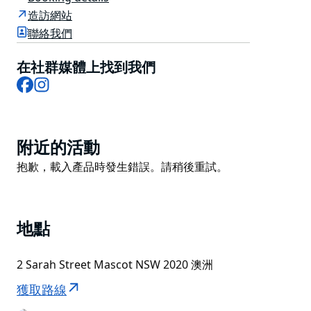
宿所需的一切。
造訪網站
聯絡我們
以免費的 Express Start 自助早餐或外帶選項開始新的一
天，透過免費高速 WiFi 保持聯繫，並透過 Express
在社群媒體上找到我們
Essentials 提供所有優質的室內便利設施讓您享受賓至如
Facebook
Instagram
歸的感覺，即使您在我們離開了。
Product
附近的活動
List
Product
抱歉，載入產品時發生錯誤。請稍後重試。
List
地點
2 Sarah Street Mascot NSW 2020 澳洲
獲取路線