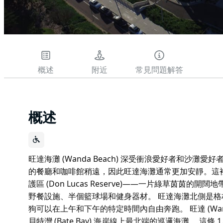
概述
附近
常見問題解答
概述
旺達海灘 (Wanda Beach) 深受衝浪愛好者和沙灘愛好者
的餐廳和咖啡館稍遠，因此旺達海灘通常更加安靜。這
護區 (Don Lucas Reserve)——一片綠草茵
野餐設施、半個籃球場和健身器材。 旺達海灘北側是格林希爾斯狗狗
狗可以在上午和下午的特定時間內自由奔跑。 旺達 (Wa
貝特灣 (Bate Bay) 海岸線上最北端的巡邏海灘。 這條 