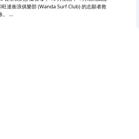
生員和旺達衝浪俱樂部 (Wanda Surf Club) 的志願者救
。 …
的喜愛。由於它距離克羅努拉 (Cronulla) 市中心
裡也非常適合家庭遊玩。
ve)——一片綠草茵茵的開闊地帶，提供各種休閒活動，包
材。
og Beach)，狗狗可以在上午和下午的特定時間內自由
貝特灣 (Bate Bay) 海岸線上最北端的巡邏海
會 (Sutherland Shire Council) 的專業
 的志願者救生員共同巡邏。請注意離岸流，並始終在紅黃旗
熱門衝浪地點。
 Room）週日對客人開放，此外還設有洗手間和沙