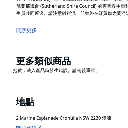
瑟蘭郡議會 (Sutherland Shire Council) 的專業救
生員共同巡邏。請注意離岸流，並始終在紅黃旗之間游泳
旺達海灘 (Wanda Beach) 深受衝浪愛好者和沙灘愛好者
的餐廳和咖啡館稍遠，因此旺達海灘通常更加安靜。這
閱讀更多
海灘上方是唐盧卡斯保護區 (Don Lucas Reser
括健身跑道、遊樂場、野餐設施、半個籃球場和健身器
旺達海灘北側是格林希爾斯狗狗海灘 (Greenhills D
Product
更多類似商品
奔跑。
List
Product
抱歉，載入產品時發生錯誤。請稍後重試。
旺達 (Wanda) 在原住民語中意為海灘或沙丘，是克羅努拉
List
灘。
這條 1.5 公里長的沙灘在每年 10 月至隔年 4 月期間由薩瑟蘭郡議
救生員和旺達衝浪俱樂部 (Wanda Surf Club)
地點
之間游泳。
深水區和暗礁交會處能形成絕佳的沙灘浪點，使其成為
2 Marine Esplanade Cronulla NSW 2230 澳洲
旺達衝浪俱樂部內設有咖啡廳，創始人廳（Founders