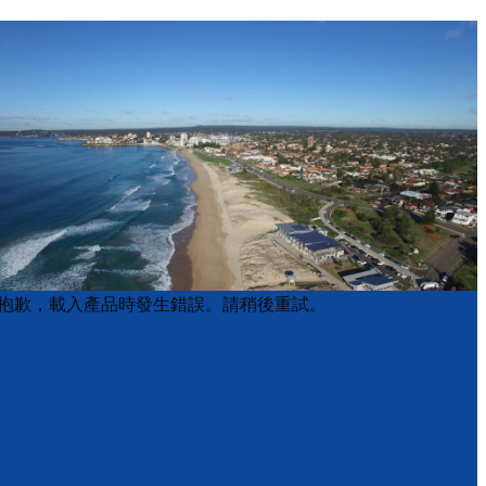
Product
Product
抱歉，載入產品時發生錯誤。請稍後重試。
List
List