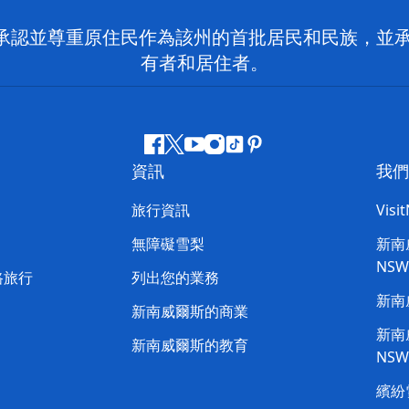
 NSW）承認並尊重原住民作為該州的首批居民和民族
有者和居住者。
Facebook
嘰
Youtube
Instagram
抖
Pinterest
資訊
我們
嘰
音
喳
旅行資訊
Visi
喳
無障礙雪梨
新南威
NS
路旅行
列出您的業務
新南
新南威爾斯的商業
新南威
新南威爾斯的教育
NS
繽紛