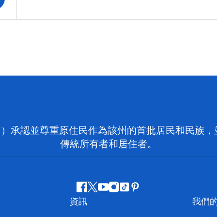
on NSW）承認並尊重原住民作為該州的首批居民和民
傳統所有者和居住者。
Facebook
嘰
Youtube
Instagram
抖
Pinterest
資訊
我們
嘰
音
喳