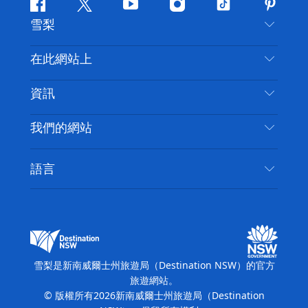
Facebook
嘰
Youtube
Instagram
抖
Pintere
雪梨
嘰
音
喳
聯絡我們
在此網站上
喳
免責聲明
目的地
資訊
隱私
要做的事情
旅行資訊
Cookie 通知
我們的網站
新南威爾士州公路旅行
無障礙雪梨
使用條款
VisitNSW.com
活動
語言
列出您的業務
新南威爾士州旅遊局（Destination NSW）企業網
住宿
新南威爾斯的商業
站
新南威爾斯的教育
新南威爾士州商務活動
新南威爾士州旅遊局（Destination NSW）媒體中
雪梨是新南威爾士州旅遊局（Destination NSW）的官方
心
旅遊網站。
繽紛雪梨燈光音樂節
© 版權所有
2026
新南威爾士州旅遊局（Destination