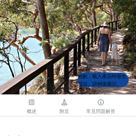
Product
Product
抱歉，載入產品時發生
List
List
錯誤。請稍後重試。
概述
附近
常見問題解答