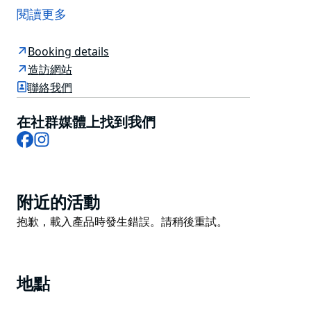
和購物區的中心。
閱讀更多
飯店毗鄰北岸的文化中心和雪梨領先的娛樂場所之一 The
Concourse，對面即是 Chatswood Chase 和 Westfield
Booking details
Chatswood 購物中心。
造訪網站
聯絡我們
無論您是商務旅行還是休閒旅行，開放的綠地、咖啡館和
零售店都在附近，Chatswood Silkari Suites 酒店讓客人
在社群媒體上找到我們
充分享受城市生活的便利。
Facebook
Instagram
Product
附近的活動
List
Product
抱歉，載入產品時發生錯誤。請稍後重試。
List
地點