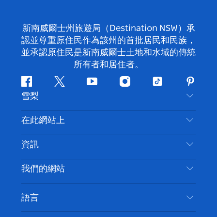
新南威爾士州旅遊局（Destination NSW）承
認並尊重原住民作為該州的首批居民和民族，
並承認原住民是新南威爾士土地和水域的傳統
所有者和居住者。
Facebook
嘰
Youtube
Instagram
抖
Pintere
雪梨
嘰
音
喳
聯絡我們
在此網站上
喳
免責聲明
目的地
資訊
隱私
要做的事情
旅行資訊
Cookie 通知
我們的網站
新南威爾士州公路旅行
無障礙雪梨
使用條款
VisitNSW.com
活動
語言
列出您的業務
新南威爾士州旅遊局（Destination NSW）企業網
住宿