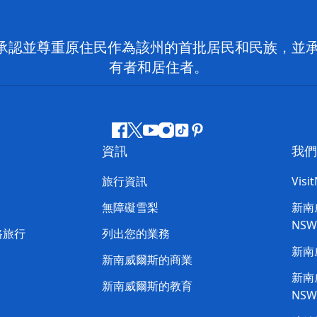
 NSW）承認並尊重原住民作為該州的首批居民和民族
有者和居住者。
Facebook
嘰
Youtube
Instagram
抖
Pinterest
資訊
我們
嘰
音
喳
旅行資訊
Visi
喳
無障礙雪梨
新南威
NS
路旅行
列出您的業務
新南
新南威爾斯的商業
新南威
新南威爾斯的教育
NS