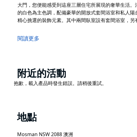
大門，您便能感受到這座三層住宅所展現的奢華生活。
的白色為主色調，配備豪華的開放式套間浴室和私人陽
精心挑選的裝飾元素。其中兩間臥室設有套間浴室，另
令人難以抗拒的私人陽台，讓您在奢華的環境中盡享壯
於莫斯曼黃金地段的住宅，其魅力遠不止於令人嘆為觀
閱讀更多
斯曼米德爾黑德 (Middle Head Mosman) 擁
完美融合。寬敞的娛樂區、迷人的游泳池和鬱鬱蔥蔥的
莫斯曼米德爾黑德 (Middle Head Mosman) 
入氣派的大門，您便能感受到這座三層住宅所展現的奢
Product
附近的活動
所，以簡潔的白色為主色調，配備豪華的開放式套間浴
List
Product
抱歉，載入產品時發生錯誤。請稍後重試。
系，並點綴以精心挑選的裝飾元素。其中兩間臥室設有
List
地點
Mosman NSW 2088 澳洲