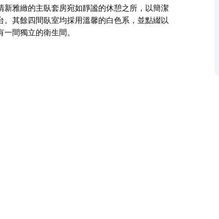
清新雅緻的主臥套房宛如靜謐的休憩之所，以簡潔
台。其餘四間臥室均採用溫馨的白色系，並點綴以
有一間獨立的衛生間。
麗景色，不知不覺間便會忘記時間。然而，這座位
止的景色以及毗鄰海灘、咖啡館和公園的便利。莫
有三層高端家庭生活空間，奢華的海岸生活方式與戶外空間
廣闊花園，為您帶來無盡的放鬆體驗。
擁有如畫般的外觀，配備安全私密的入口和室內停車位。步
華生活。清新雅緻的主臥套房宛如靜謐的休憩之
室和私人陽台。其餘四間臥室均採用溫馨的白色
套間浴室，另有一間獨立的衛生間。