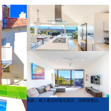
Product
Product
抱歉，載入產品時發生錯誤。請稍後重試。
List
List