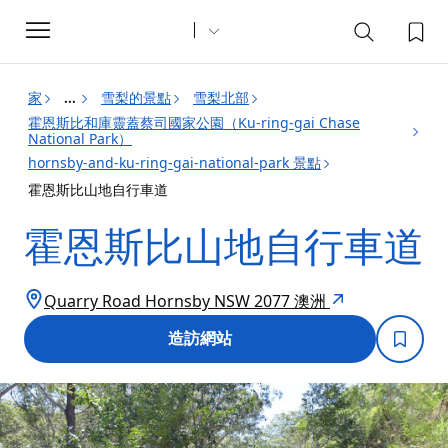
Toggle
navigation
家
雪梨的景點
雪梨北部
...
霍恩斯比和庫靈蓋蔡司國家公園（Ku-ring-gai Chase
National Park）
hornsby-and-ku-ring-gai-national-park 景點
霍恩斯比山地自行車道
霍恩斯比山地自行車道
Quarry Road Hornsby NSW 2077 澳洲
造訪網站