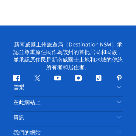
新南威爾士州旅遊局（Destination NSW）承
認並尊重原住民作為該州的首批居民和民族，
並承認原住民是新南威爾士土地和水域的傳統
所有者和居住者。
Facebook
嘰
Youtube
Instagram
抖
Pintere
雪梨
嘰
音
喳
聯絡我們
在此網站上
喳
免責聲明
目的地
資訊
隱私
要做的事情
旅行資訊
Cookie 通知
我們的網站