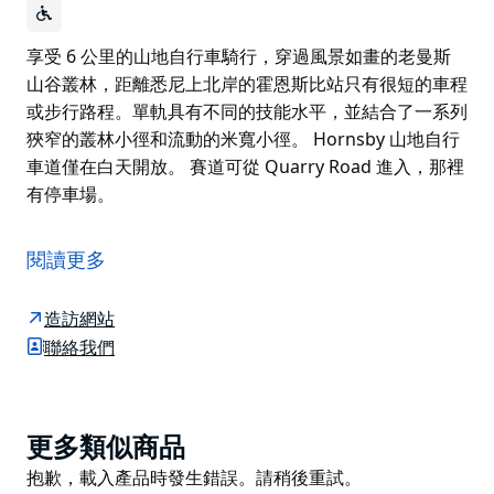
享受 6 公里的山地自行車騎行，穿過風景如畫的老曼斯
山谷叢林，距離悉尼上北岸的霍恩斯比站只有很短的車程
或步行路程。單軌具有不同的技能水平，並結合了一系列
狹窄的叢林小徑和流動的米寬小徑。 Hornsby 山地自行
車道僅在白天開放。 賽道可從 Quarry Road 進入，那裡
有停車場。
享受 6 公里的山地自行車騎行，穿過風景如畫的老曼斯
山谷叢林，距離悉尼上北岸的霍恩斯比站只有很短的車程
閱讀更多
或步行路程。單軌具有不同的技能水平，並結合了一系列
狹窄的叢林小徑和流動的米寬小徑。
造訪網站
Hornsby 山地自行車道僅在白天開放。
聯絡我們
賽道可從 Quarry Road 進入，那裡有停車場。
Product
更多類似商品
List
Product
抱歉，載入產品時發生錯誤。請稍後重試。