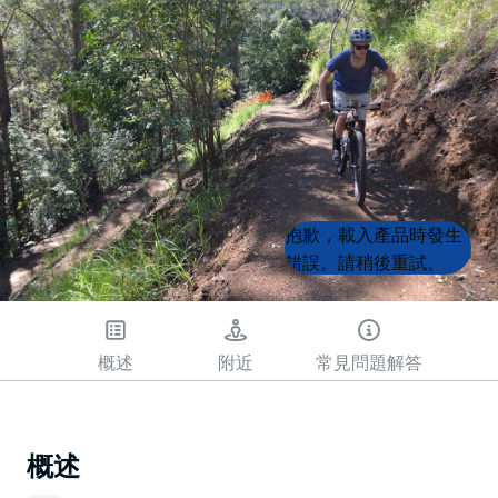
Product
Product
抱歉，載入產品時發生
List
List
錯誤。請稍後重試。
概述
附近
常見問題解答
概述