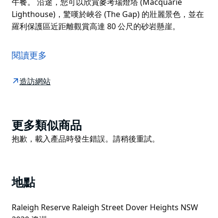
午餐。 沿途，您可以欣賞麥考瑞燈塔 (Macquarie
Lighthouse)，驚嘆於峽谷 (The Gap) 的壯麗景色，並在
羅利保護區近距離觀賞高達 80 公尺的砂岩懸崖。
聯邦懸崖步道以其自然美景和壯麗的海景而聞名，是一處
備受歡迎的獨特景點。
閱讀更多
聯邦懸崖步道全長五公里，位於懸崖之上，從多佛高地
(Dover Heights) 到沃森灣 (Watsons Bay)，沿途可欣賞
造訪網站
到如明信片般美麗的太平洋景色。
守護著雪梨港入口的砂岩懸崖是這座城市最引人注目的景
觀之一，而這條步道每一步都能讓您飽覽壯麗的海景。步
Product
更多類似商品
道起點位於多佛高地的羅利保護區 (Raleigh Reserve)，
List
Product
抱歉，載入產品時發生錯誤。請稍後重試。
蜿蜒穿過公園綠地，緊鄰俯瞰浩瀚太平洋的懸崖邊緣。
List
繼續前行兩公里即可抵達沃森灣，欣賞更令人嘆為觀止的
海港景色。您可以在沃森灣的羅伯遜公園 (Robertson
地點
Park) 的酒吧旁，在樹蔭下享用美味的海鮮午餐。
沿途，您可以欣賞麥考瑞燈塔 (Macquarie
Raleigh Reserve Raleigh Street Dover Heights NSW
Lighthouse)，驚嘆於峽谷 (The Gap) 的壯麗景色，並在