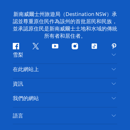
新南威爾士州旅遊局（Destination NSW）承
認並尊重原住民作為該州的首批居民和民族，
並承認原住民是新南威爾士土地和水域的傳統
所有者和居住者。
Facebook
嘰
Youtube
Instagram
抖
Pintere
雪梨
嘰
音
喳
聯絡我們
在此網站上
喳
免責聲明
目的地
資訊
隱私
要做的事情
旅行資訊
Cookie 通知
我們的網站
新南威爾士州公路旅行
無障礙雪梨
使用條款
VisitNSW.com
活動
語言
列出您的業務
新南威爾士州旅遊局（Destination NSW）企業網
住宿
新南威爾斯的商業
站