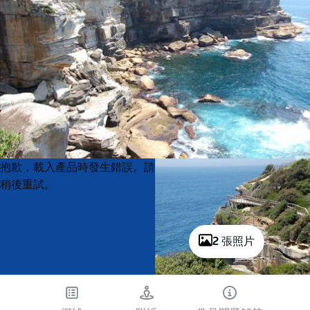
Product
Product
抱歉，載入產品時發生錯誤。請
List
List
稍後重試。
2 張照片