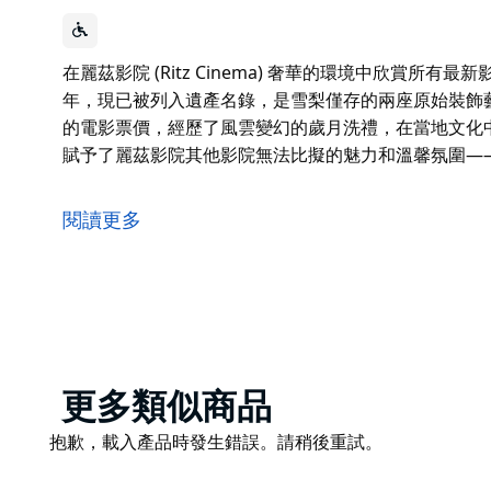
在麗茲影院 (Ritz Cinema) 奢華的環境中欣賞所有
年，現已被列入遺產名錄，是雪梨僅存的兩座原始裝飾
的電影票價，經歷了風雲變幻的歲月洗禮，在當地文化
賦予了麗茲影院其他影院無法比擬的魅力和溫馨氛圍—
在麗茲影院 (Ritz Cinema) 奢華的環境中欣賞所有
年，現已被列入遺產名錄，是雪梨僅存的兩座原始裝飾
閱讀更多
麗茲影院至今仍提供最優惠的電影票價，經歷了風雲變
份歷史底蘊和獨特的設計，賦予了麗茲影院其他影院無
大片和獨立電影。
Product
更多類似商品
List
Product
抱歉，載入產品時發生錯誤。請稍後重試。
List