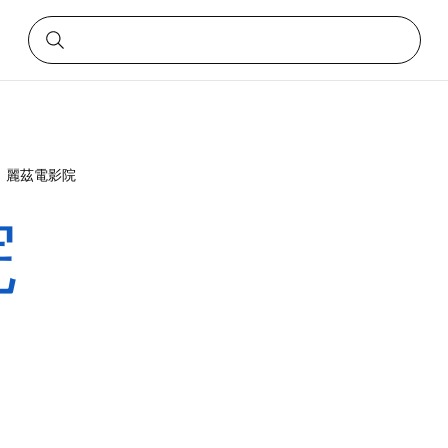
麗茲電影院
院