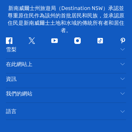
新南威爾士州旅遊局（Destination NSW）承認並
尊重原住民作為該州的首批居民和民族，並承認原
住民是新南威爾士土地和水域的傳統所有者和居住
者。
Facebook
嘰
Youtube
Instagram
抖
Pint
雪梨
嘰
音
喳
聯絡我們
在此網站上
喳
免責聲明
目的地
資訊
隱私
要做的事情
旅行資訊
Cookie 通知
我們的網站
新南威爾士州公路旅行
無障礙雪梨
使用條款
VisitNSW.com
活動
語言
列出您的業務
新南威爾士州旅遊局（Destination NSW）企業網站
住宿
新南威爾斯的商業
新南威爾士州商務活動