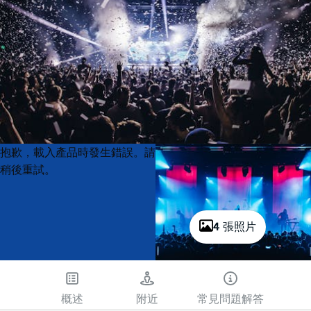
Product
Product
抱歉，載入產品時發生錯誤。請
List
List
稍後重試。
4 張照片
概述
附近
常見問題解答