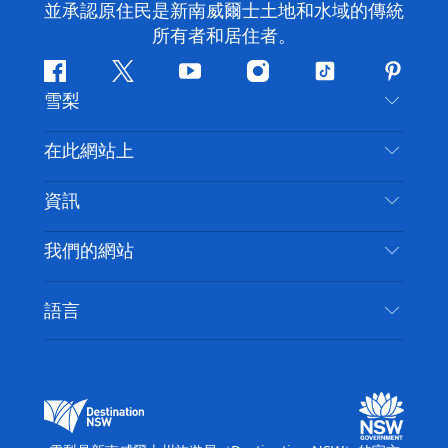
並承認原住民是新南威爾士土地和水域的傳統
所有者和居住者。
Facebook
嘰
Youtube
Instagram
抖
Pintere
雪梨
嘰
音
喳
聯絡我們
在此網站上
喳
免責聲明
目的地
資訊
隱私
要做的事情
旅行資訊
Cookie 通知
我們的網站
新南威爾士州公路旅行
無障礙雪梨
使用條款
VisitNSW.com
活動
語言
列出您的業務
新南威爾士州旅遊局（Destination NSW）企業網
住宿
新南威爾斯的商業
站
新南威爾斯的教育
新南威爾士州商務活動
新南威爾士州旅遊局（Destination NSW）媒體中