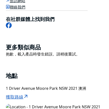
造訪網站
為皇家復活節展的展覽空間，當時它位於摩爾公園。就是
聯絡我們
這麼大，開放的空間，使它成為一個夢幻般的場所。它可
以裸露在舞會上，放在一排排的椅子上用於坐著的音樂
在社群媒體上找到我們
Facebook
會，或者在邊緣安裝座位，讓中間空著做一個 mosh
坑。
它的一大亮點是位置。就在娛樂區旁邊，停車很方便，如
果乘坐公共交通工具，距離中央車站僅幾步之遙。
Product
更多類似商品
List
Product
抱歉，載入產品時發生錯誤。請稍後重試。
List
地點
1 Driver Avenue Moore Park NSW 2021 澳洲
獲取路線