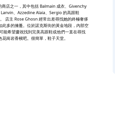
高檔的商店之一，其中包括 Balmain 成衣、Givenchy
、Lanvin、Azzedine Alaia、Sergio 的高跟鞋
際品牌。 店主 Rose Ghosn 經常出差尋找她的終極奢侈
如此多的擁躉。位於諾克斯街的黃金地段，內部空
甚至為那些可能希望慶祝找到完美高跟鞋或他們一直在尋找
色花崗岩香檳吧。很簡單，鞋子天堂。
高檔的商店之一，其中包括 Balmain 成衣、Givenchy
、Lanvin、Azzedine Alaia、Sergio 的高跟鞋
牌。
牌系列，正是這家商店的個性化、周到的服務贏得瞭如此
私密性強。
祝找到完美高跟鞋或他們一直在尋找但在其他任何地方都找
單，鞋子天堂。