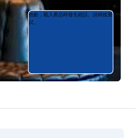
Product
Product
抱歉，載入產品時發生錯誤。請稍後重
List
List
試。