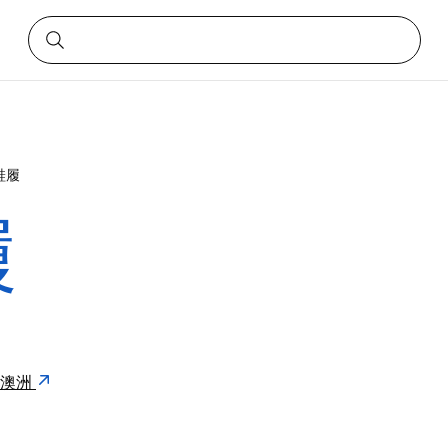
鞋履
履
28 澳洲