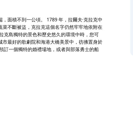
面積不到一公頃。 1789 年，拉爾夫·克拉克中
蔬菜不斷被盜，克拉克這個名字仍然牢牢地依附在
克拉克島獨特的景色和歷史悠久的環境中時，您可
城市最好的歌劇院和海港大橋美景中，彷彿置身於
上預訂一個獨特的婚禮場地，或者與部落勇士的船
端，面積不到一公頃。
該島作為菜園種植。儘管他的蔬菜不斷被盜，克拉克
的休閒天堂。
，您可以品嚐寧靜的野餐午餐。漫步其叢林小徑，
置身於明信片中。只記得在你來之前預訂。
落勇士的船員一起參加克拉克島的文化之旅。