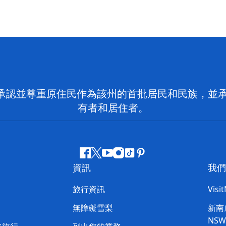
 NSW）承認並尊重原住民作為該州的首批居民和民族
有者和居住者。
Facebook
嘰
Youtube
Instagram
抖
Pinterest
資訊
我們
嘰
音
喳
旅行資訊
Visi
喳
無障礙雪梨
新南威
NS