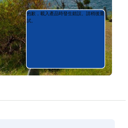
Product
Product
抱歉，載入產品時發生錯誤。請稍後重
List
List
試。