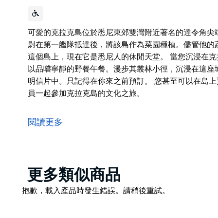
可愛的克拉克島位於悉尼東郊雙灣附近著名的達令角尖端，
尉在第一艦隊抵達後，將該島作為菜園種植。儘管他的
這個島上，現在它是悉尼人的休閒天堂。 當您沉浸在
以品嚐寧靜的野餐午餐。漫步其叢林小徑，沉浸在這座
明信片中。只記得在你來之前預訂。 您甚至可以在島
員一起參加克拉克島的文化之旅。
可愛的克拉克島位於悉尼東郊雙灣附近著名的達令角尖
1789 年，拉爾夫·克拉克中尉在第一艦隊抵達後，將
閱讀更多
這個名字仍然牢牢地依附在這個島上，現在它是悉尼人
當您沉浸在克拉克島獨特的景色和歷史悠久的環境中時
沉浸在這座城市最好的歌劇院和海港大橋美景中，彷彿
Product
更多類似商品
您甚至可以在島上預訂一個獨特的婚禮場地，或者與部
List
Product
抱歉，載入產品時發生錯誤。請稍後重試。
List