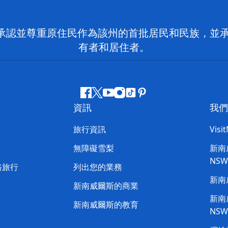
 NSW）承認並尊重原住民作為該州的首批居民和民族
有者和居住者。
Facebook
嘰
Youtube
Instagram
抖
Pinterest
資訊
我們
嘰
音
喳
旅行資訊
Visi
喳
無障礙雪梨
新南威
NS
路旅行
列出您的業務
新南
新南威爾斯的商業
新南威
新南威爾斯的教育
NS