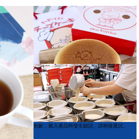
Product
Product
抱歉，載入產品時發生錯誤。請稍後重試。
List
List