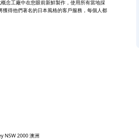
切都在開放式概念工廠中在您眼前新鮮製作，使用所有當地採
將獲得他們著名的日本風格的客戶服務，每個人都
，輕鬆入口，適合所有人！原創招牌起司蛋糕是世界聞
迎。趁熱享用時，它會像雲一樣蓬鬆，可能會晃動和跳
。
7. 愛心
廠中在您眼前新鮮製作，使用所有當地採購的原料，以達
的日本風格的客戶服務，每個人都會受到熱烈的讚
dney NSW 2000 澳洲