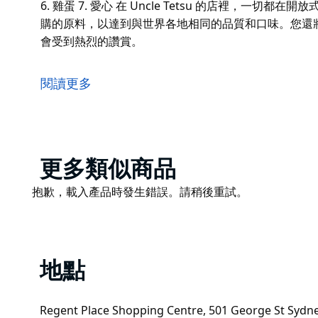
6. 雞蛋 7. 愛心 在 Uncle Tetsu 的店裡，一
購的原料，以達到與世界各地相同的品質和口味。您還
會受到熱烈的讚賞。
Uncle Tetsu的日式起司蛋糕鬆軟蓬鬆，不會太甜
名的 Uncle Tetsu 的主食，在世界各國都很受歡
閱讀更多
舞。冷卻後享用，口感柔軟，帶有更多奶油乳酪的味道
材料： 1. 奶油乳酪 2. 奶油 3. 牛奶 4. 糖 5. 麵粉 6. 雞蛋 
在 Uncle Tetsu 的店裡，一切都在開放式概念工
到與世界各地相同的品質和口味。您還將獲得他們著名
Product
更多類似商品
賞。
List
Product
抱歉，載入產品時發生錯誤。請稍後重試。
List
地點
Regent Place Shopping Centre, 501 George St Sy