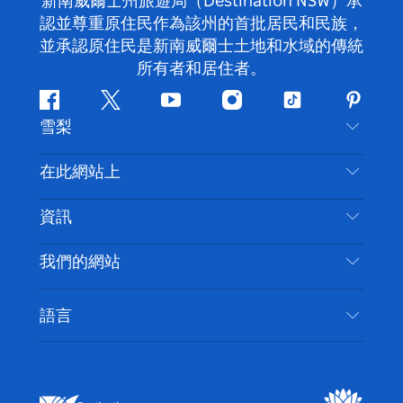
新南威爾士州旅遊局（Destination NSW）承
認並尊重原住民作為該州的首批居民和民族，
並承認原住民是新南威爾士土地和水域的傳統
所有者和居住者。
Facebook
嘰
Youtube
Instagram
抖
Pintere
雪梨
嘰
音
喳
聯絡我們
在此網站上
喳
免責聲明
目的地
資訊
隱私
要做的事情
旅行資訊
Cookie 通知
我們的網站
新南威爾士州公路旅行
無障礙雪梨
使用條款
VisitNSW.com
活動
語言
列出您的業務
新南威爾士州旅遊局（Destination NSW）企業網
住宿
新南威爾斯的商業
站
新南威爾斯的教育
新南威爾士州商務活動