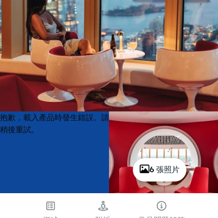
Product
Product
抱歉，載入產品時發生錯誤。請
List
List
稍後重試。
6 張照片