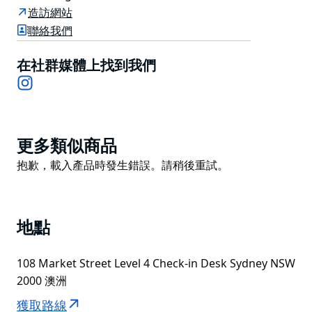
的酒吧美食和周到的餐桌服務相得益彰，讓您的體驗與美
造訪網站
景相得益彰。在悉尼最高的酒吧盡情玩樂——天空屬於
聯絡我們
你。
在社群媒體上找到我們
Instagram
Product
更多類似商品
List
Product
抱歉，載入產品時發生錯誤。請稍後重試。
List
地點
108 Market Street Level 4 Check-in Desk Sydney NSW
2000 澳洲
獲取路線