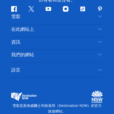
所有者和居住者。
Facebook
嘰
Youtube
Instagram
抖
Pintere
雪梨
嘰
音
喳
聯絡我們
在此網站上
喳
免責聲明
目的地
資訊
隱私
要做的事情
旅行資訊
Cookie 通知
我們的網站
新南威爾士州公路旅行
無障礙雪梨
使用條款
VisitNSW.com
活動
語言
列出您的業務
新南威爾士州旅遊局（Destination NSW）企業網
住宿
新南威爾斯的商業
站
新南威爾斯的教育
新南威爾士州商務活動
新南威爾士州旅遊局（Destination NSW）媒體中
雪梨是新南威爾士州旅遊局（Destination NSW）的官方
心
旅遊網站。