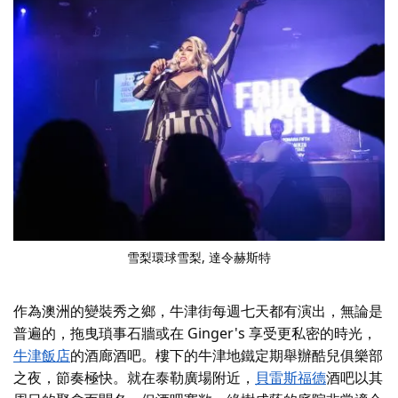
雪梨環球雪梨
, 達令赫斯特
作為澳洲的變裝秀之鄉，牛津街每週七天都有演出，無論是
普遍的
，拖曳瑣事
石牆
或在 Ginger's 享受更私密的時光，
牛津飯店
的酒廊酒吧。樓下的牛津地鐵定期舉辦酷兒俱樂部
之夜，節奏極快。就在泰勒廣場附近，
貝雷斯福德
酒吧以其