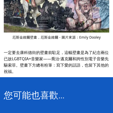
厄斯金維爾壁畫，厄斯金維爾 - 圖片來源：Emily Dooley
一定要去康科德街的壁畫前駐足，這幅壁畫是為了紀念兩位
已故LGBTQIA+音樂家——喬治·邁克爾和跨性別電子音樂先
驅索菲。壁畫下方總有粉筆：寫下愛的話語，也留下其他的
祝福。
您可能也喜歡…