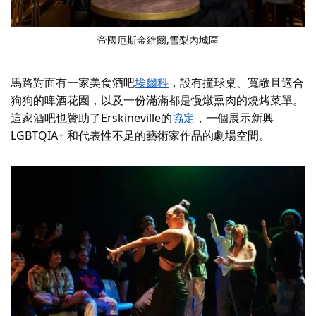
帝國厄斯金維爾
,雪梨內城區
馬路對面有一家美食酒吧
埃爾科
，設有撞球桌、寬敞且適合
狗狗的啤酒花園，以及一份滿滿都是慢燉熏肉的燒烤菜單。
這家酒吧也贊助了Erskineville的
協定
，一個展示新興
LGBTQIA+ 和代表性不足的藝術家作品的劇場空間。