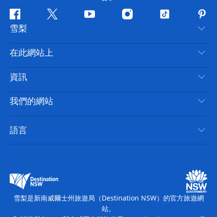
Facebook
嘰
Youtube
Instagram
抖
Pint
雪梨
嘰
音
喳
聯絡我們
在此網站上
喳
免責聲明
目的地
資訊
隱私
要做的事情
旅行資訊
Cookie 通知
我們的網站
新南威爾士州公路旅行
無障礙雪梨
使用條款
VisitNSW.com
活動
語言
列出您的業務
新南威爾士州旅遊局（Destination NSW）企業網站
住宿
新南威爾斯的商業
新南威爾士州商務活動
新南威爾斯的教育
新南威爾士州旅遊局（Destination NSW）媒體中心
繽紛雪梨燈光音樂節
雪梨是新南威爾士州旅遊局（Destination NSW）的官方旅遊網
站。