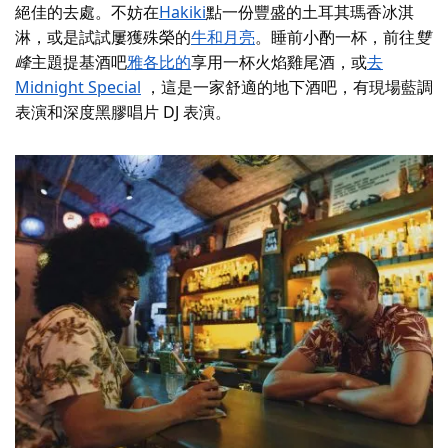
絕佳的去處。不妨在
Hakiki
點一份豐盛的土耳其瑪香冰淇
淋，或是試試屢獲殊榮的
牛和月亮
。睡前小酌一杯，前往
雙
峰
主題提基酒吧
雅各比的
享用一杯火焰雞尾酒，或
去
Midnight Special
，這是一家舒適的地下酒吧，有現場藍調
表演和深度黑膠唱片 DJ 表演。