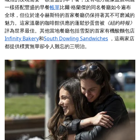
一樣搭配豐盛的早餐
帳單
比爾·格蘭傑的同名餐廳如今遍布
全球，但位於達令赫斯特的首家餐廳仍保持著其不可磨滅的
魅力。這家溫馨的咖啡館供應的蓬鬆炒蛋曾被
《紐約時報》
評為世界最佳。其他當地餐廳包括雪梨的首家有機酸麵包店
Infinity Bakery
和
South Dowling Sandwiches
，這兩家店
都提供樸實無華卻令人難忘的三明治。