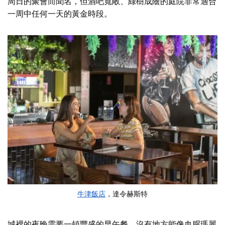
周日的聚會而聞名，但酒吧寬敞、綠樹成蔭的庭院非常適合
一周中任何一天的黃金時段。
牛津飯店
，達令赫斯特
城裡的夜晚需要一頓豐盛的早午餐，沒有地方能像血腥瑪麗