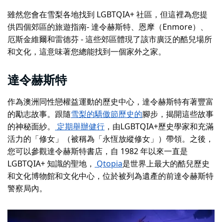
雖然您會在雪梨各地找到 LGBTQIA+ 社區，但這裡為您提
供四個郊區的旅遊指南- 達令赫斯特、恩摩（Enmore）、
厄斯金維爾和雷德芬 - 這些郊區體現了該市廣泛的酷兒場所
和文化，這意味著您總能找到一個家外之家。
達令赫斯特
作為澳洲同性戀權益運動的歷史中心，達令赫斯特有著豐富
的勵志故事。跟隨
雪梨的驕傲節歷史的
腳步，揭開這些故事
的神秘面紗。
定期舉辦健行
，由LGBTQIA+歷史學家和充滿
活力的「修女」（被稱為「永恆放縱修女」）帶領。之後，
您可以參觀
達令赫斯特書店
，自 1982 年以來一直是
LGBTQIA+ 知識的聖地，
Qtopia
是世界上最大的酷兒歷史
和文化博物館和文化中心，位於被列為遺產的前達令赫斯特
警察局內。