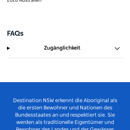
Diramu Aboriginal Dance und Didgeridoo
abzuschließen, bei der das Publikum an einem Tanz
teilnimmt.
Für Angebote und Buchungen wenden Sie sich bitte
an Walangari Karntawarra.
FAQs
Zugänglichkeit
Destination NSW erkennt die Aboriginal als
die ersten Bewohner und Nationen des
Bundesstaates an und respektiert sie. Sie
werden als traditionelle Eigentümer und
Bewohner des Landes und der Gewässer