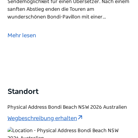
Sendemöglichkeit für einen Übersetzer. Nach einem
sanften Abstieg enden die Touren am
wunderschönen Bondi-Pavillon mit einer…
Erfahren Sie mehr über die Geschichte von Bondi,
von seiner prähistorischen geologischen
Mehr lesen
Entstehung und wie die Aborigines seine reichen
Ressourcen nutzten, bis hin zu seinem heutigen
Platz als einer der berühmtesten Strände der Welt.
Alle Teilnehmer verfügen über individuelle Headsets
für das Tourguide-System mit einer
Sendemöglichkeit für einen Übersetzer. Nach einem
sanften Abstieg enden die Touren am
Standort
wunderschönen Bondi-Pavillon mit einer
Didgeridoo-Aufführung. Die Gruppengröße ist auf
Physical Address Bondi Beach NSW 2026 Australien
20 bis 30 Teilnehmer begrenzt.
Wegbeschreibung erhalten
Es besteht auch die Möglichkeit, die Tour mit einer
traditionellen Aborigine-Kulturaufführung von